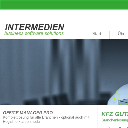
Start
Über
OFFICE MANAGER PRO
KFZ GU
Komplettlösung für alle Branchen - optional auch mit
Branchenlösung
Registrierkassenmodul