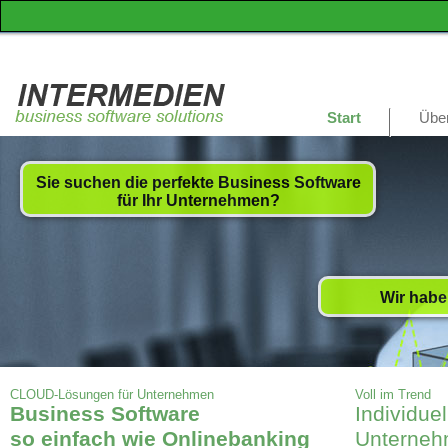
Start
Übe
Sie suchen die perfekte Business Software
für Ihr Unternehmen?
Wir habe
CLOUD-Lösungen für Unternehmen
Voll im Trend
Business Software
Individuel
so einfach wie Onlinebanking
Unterneh